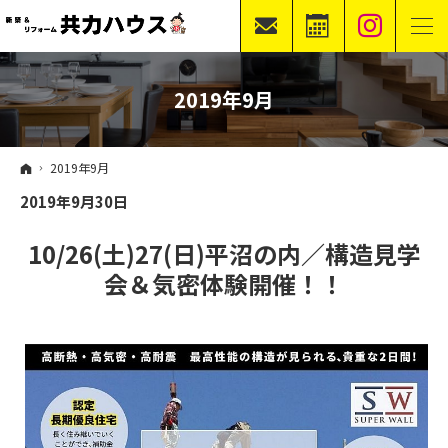
Ins
お
モ
問
デ
ホーム
イベント案内
新築ラインナップ
合
ル
施工事例
リフォーム・リノベーション
不動産情報
会社概要
2019年9月
せ
ハ
資
ウ
料
ス
ホーム
2019年9月
請
見
2019年9月30日
求
学
予
10/26(土)27(日)平沼の内／構造見学
約
会＆気密体験開催！！