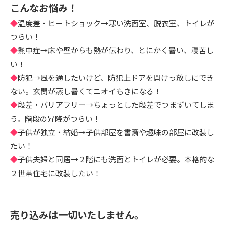
こんなお悩み！
◆
温度差・ヒートショック→寒い洗面室、脱衣室、トイレが
つらい！
◆
熱中症→床や壁からも熱が伝わり、とにかく暑い、寝苦し
い！
◆
防犯→風を通したいけど、防犯上ドアを開けっ放しにでき
ない。玄関が蒸し暑くてニオイもきになる！
◆
段差・バリアフリー→ちょっとした段差でつまずいてしま
う。階段の昇降がつらい！
◆
子供が独立・結婚→子供部屋を書斎や趣味の部屋に改装し
たい！
◆
子供夫婦と同居→２階にも洗面とトイレが必要。本格的な
２世帯住宅に改装したい！
売り込みは一切いたしません。