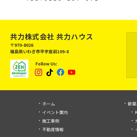
共力株式会社
共力ハウス
〒970-8026
福島県いわき市平字倉前109-8
Follow Us:
Instagram
tiktok
Facebook
YouTube
ホーム
新築
イベント案内
施工事例
不動産情報