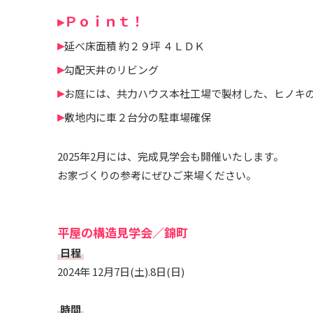
▸Ｐｏｉｎｔ！
▸
延べ床面積 約２９坪 ４ＬＤＫ
▸
勾配天井のリビング
▸
お庭には、共力ハウス本社工場で製材した、ヒノキ
▸
敷地内に車２台分の駐車場確保
2025年2月には、完成見学会も開催いたします。
お家づくりの参考にぜひご来場ください。
平屋の構造見学会／錦町
日程
2024年 12月7日(土).8日(日)
時間