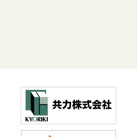
所在地：
いわき市勿来町酒井小山
下
面 積：
76.60坪
一覧を見る