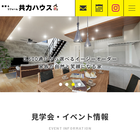
Ins
お
モ
問
デ
ホーム
イベント案内
新築ラインナップ
合
ル
施工事例
リフォーム・リノベーション
不動産情報
会社概要
せ
ハ
資
ウ
料
ス
共力ハウ
請
見
求
学
予
約
1
2
3
4
見学会・イベント情報
EVENT INFORMATION